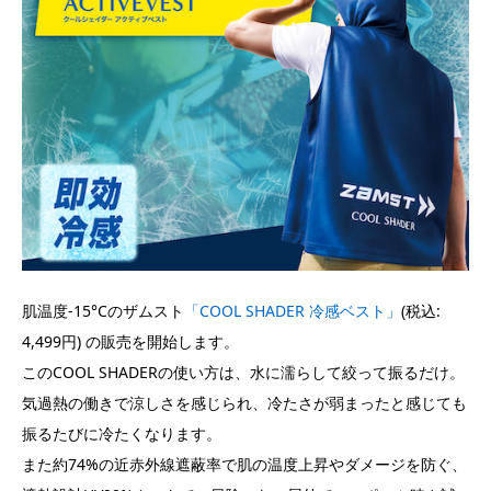
肌温度-15°Cのザムスト
「COOL SHADER 冷感ベスト」
(税込:
4,499円) の販売を開始します。
このCOOL SHADERの使い方は、水に濡らして絞って振るだけ。
気過熱の働きで涼しさを感じられ、冷たさが弱まったと感じても
振るたびに冷たくなります。
また約74%の近赤外線遮蔽率で肌の温度上昇やダメージを防ぐ、