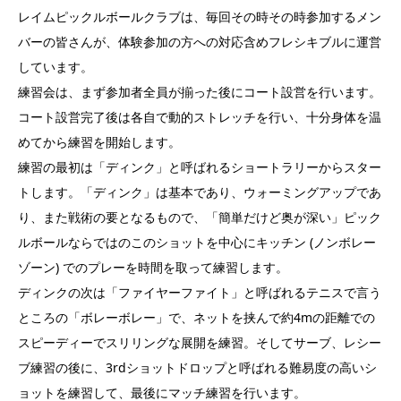
レイムピックルボールクラブは、毎回その時その時参加するメン
バーの皆さんが、体験参加の方への対応含めフレシキブルに運営
しています。
練習会は、まず参加者全員が揃った後にコート設営を行います。
コート設営完了後は各自で動的ストレッチを行い、十分身体を温
めてから練習を開始します。
練習の最初は「ディンク」と呼ばれるショートラリーからスター
トします。「ディンク」は基本であり、ウォーミングアップであ
り、また戦術の要となるもので、「簡単だけど奥が深い」ピック
ルボールならではのこのショットを中心にキッチン (ノンボレー
ゾーン) でのプレーを時間を取って練習します。
ディンクの次は「ファイヤーファイト」と呼ばれるテニスで言う
ところの「ボレーボレー」で、ネットを挟んで約4mの距離での
スピーディーでスリリングな展開を練習。そしてサーブ、レシー
ブ練習の後に、3rdショットドロップと呼ばれる難易度の高いシ
ョットを練習して、最後にマッチ練習を行います。