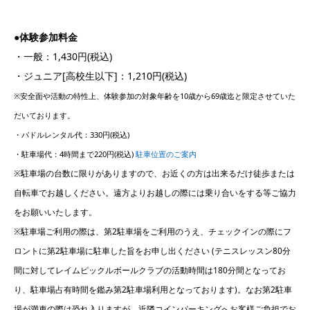
●体験参加料金
・一般：1,430円(税込)
・ジュニア[高校生以下]：1,210円(税込)
※安全面や活動の特性上、体験参加の対象年齢を10歳から69歳迄と限定させていた
だいております。
・パドルレンタル代：330円(税込)
・駐車場代：4時間まで220円(税込)
駐車位置のご案内
※駐車場の台数に限りがありますので、お近くの方は出来るだけ徒歩または
自転車でお越しください。遠方よりお越しの際には乗り合いをする等ご協力
をお願いいたします。
※駐車場ご利用の際は、第2駐車場をご利用のうえ、チェックインの際にフ
ロントに第2駐車場に駐車した旨をお申し出ください (テニスレッスン80分
間に対してレイムピックルボールクラブの活動時間は180分間となってお
り、駐車場占有時間を鑑み第2駐車場利用となっております)。なお第2駐車
場が満車の際は恐れ入りますが、近隣コインパーキングへお客様ご負担でお