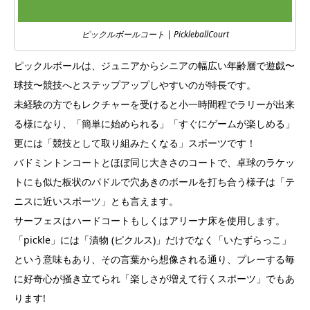
ピックルボールコート | PickleballCourt
ピックルボールは、ジュニアからシニアの幅広い年齢層で遊戯〜
球技〜競技へとステップアップしやすいのが特長です。
未経験の方でもレクチャーを受けると小一時間程でラリーが出来
る様になり、「簡単に始められる」「すぐにゲームが楽しめる」
更には「競技として取り組みたくなる」スポーツです！
バドミントンコートとほぼ同じ大きさのコートで、卓球のラケッ
トにも似た板状のパドルで穴あきのボールを打ち合う様子は「テ
ニスに近いスポーツ」とも言えます。
サーフェスはハードコートもしくはアリーナ床を使用します。
「pickle」には「漬物 (ピクルス)」だけでなく「いたずらっこ」
という意味もあり、その言葉から想像される通り、プレーする毎
に好奇心が掻き立てられ「楽しさが増えて行くスポーツ」でもあ
ります!