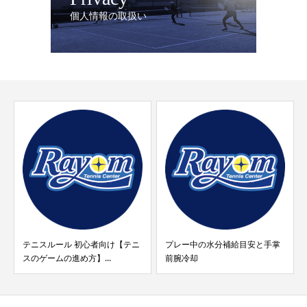
個人情報の取扱い
プレー中の水分補給目安と手掌
ザムスト「COOL SHADER 冷感
前腕冷却
ベスト」販売...