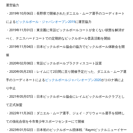
運営協力
・2019年10月06日：長野県で開催されたダニエル・ムーア選手のコーディネート
による
ピックルボール・ジャパンオープン2019
に運営協力
・2019年11月01日：東京圏に常設ピックルボールコートが全くない状態を解消す
べく、テニスハードコートでの定期的なピックルボール普及活動を開始
・2019年11月04日：日本ピックルボール協会の協力でピックルボール体験会を開
催
・2020年02月08日：常設ピックルボールプラクティスコート設置
・2020年05月23日：レイムにて2日間に亘り開催予定だった、ダニエル・ムーア選
手のコーディネートによる
ピックルボールジャパンオープン2020
がコロナ禍によ
り中止
・2021年05月07日：日本ピックルボール協会にレイムピックルボールクラブとし
て正式加盟
・2022年11月26日：ダニエル・ムーア選手、ジェイ・グリウォール選手を招聘し
ての強化合宿を今市青少年スポーツセンターにて開催
・2023年01月02日：日本初のピックルボール団体戦「Raymピックルニューイヤー