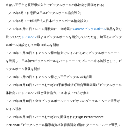
京都八王子市と長野県佐久市でピックルボールの体験会が開催される)
（2015年4月：任意団体日本ピックルボール協会設立)
（2017年4月：一般社団法人日本ピックルボール協会設立)
・2017年09月01日：レイム開校時に、当時既に
Gammaピックルボール
製品を取り
扱っていた
トアルソン
様よりピックルボールを紹介していただき、埼玉初のピック
ルボール施設としての取り組みを開始
・2018年10月30日：トアルソン様の協力でレイムに初めてピックルボールコート
を設営し、日本初のピックルボールをハードコートでプレー出来る施設として、ピ
ックルボール普及を開始
・2018年12月09日：トアルソン様と八王子ピックルズ様訪問
・2019年01月14日：パークむつざわ(千葉県睦沢町総合運動公園)「ピックルボール
体験会」にトアルソン様と運営協力。100名以上の方が参加
・2019年01月18日：全米ピックルボールチャンピオンのダニエル・ムーア選手が
レイム視察
・2019年07月28日：パークむつざわで開催されたHigh Performance
Pickleball「ピックルボール指導者資格取得講習会 (講師: ダニエル・ムーア選手)」